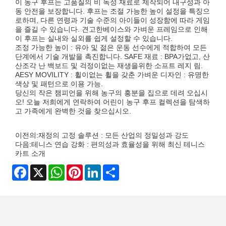
이 농구 후프는 고품질의 비 독성 재료로 제작되어 내구성과 아
동 안전을 보장합니다. 후프는 조절 가능한 높이 설정을 특징으
로하며, 다른 연령과 기술 수준의 아이들이 성장함에 따라 게임
을 즐길 수 있습니다. 견고한베이스와 가벼운 프레임으로 인해
이 후프는 실내와 실외를 쉽게 설정할 수 있습니다.
조정 가능한 높이 : 유아 및 젊은 운동 선수에게 적합하여 모든
단계에서 기술 개발을 촉진합니다. SAFE 재료 : BPA가없고, 산
산조각 난 백보드 및 걱정이없는 재생을위한 소프트 레지 림.
AESY MOVILITY : 휠이없는 휠을 갖춘 가벼운 디자인 : 유명한
색상 및 패턴으로 이용 가능.
당신의 작은 챔피언을 위해 농구의 흥분을 집으로 데려 오십시
오! 오늘 저희에게 연락하여 어린이 농구 후프 컬렉션을 탐색하
고 가족에게 완벽한 것을 찾으십시오.
이전의:
재정의 고정 솔루션 : 모든 산업의 정밀성과 강도
다음:
테니스 연습 강화 : 편의성과 효율성을 위해 최신 테니스
카트 소개
Facebook
X
WhatsApp
Pinterest
LinkedIn
Share