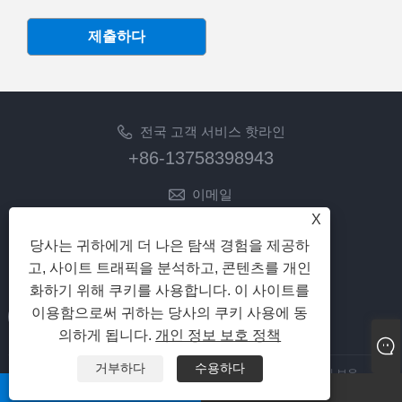
제출하다
전국 고객 서비스 핫라인
+86-13758398943
이메일
lilyz@junmetal.com
X
junmetal.hardware.ltd@gmail.com
당사는 귀하에게 더 나은 탐색 경험을 제공하
고, 사이트 트래픽을 분석하고, 콘텐츠를 개인
팔로우
화하기 위해 쿠키를 사용합니다. 이 사이트를
이용함으로써 귀하는 당사의 쿠키 사용에 동
의하게 됩니다.
개인 정보 보호 정책
거부하다
수용하다
저작권 © 2023 가흥 Junmetal Technology Co.,Ltd. 모든 권리 보유
whatsapp
이메일
Links
|
Sitemap
|
RSS
|
XML
|
개인 정보 보호 정책
|