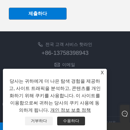
제출하다
전국 고객 서비스 핫라인
+86-13758398943
이메일
lilyz@junmetal.com
X
junmetal.hardware.ltd@gmail.com
당사는 귀하에게 더 나은 탐색 경험을 제공하
고, 사이트 트래픽을 분석하고, 콘텐츠를 개인
팔로우
화하기 위해 쿠키를 사용합니다. 이 사이트를
이용함으로써 귀하는 당사의 쿠키 사용에 동
의하게 됩니다.
개인 정보 보호 정책
거부하다
수용하다
저작권 © 2023 가흥 Junmetal Technology Co.,Ltd. 모든 권리 보유
whatsapp
이메일
Links
|
Sitemap
|
RSS
|
XML
|
개인 정보 보호 정책
|